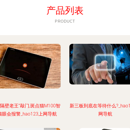
产品列表
PRODUCT
“隔壁老王”敲门,斑点猫M100智
新三板到底在等待什么?_hao1
猫眼会报警_hao123上网导航
网导航