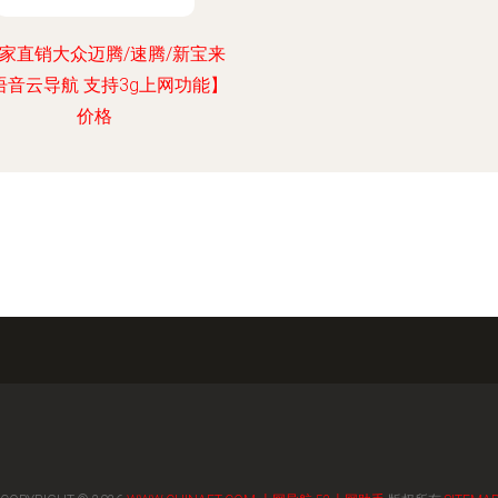
家直销大众迈腾/速腾/新宝来
d语音云导航 支持3g上网功能】
价格