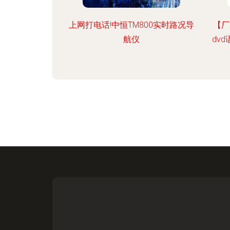
上网打电话!中恒TM800实时路况导
【厂
航仪
dv