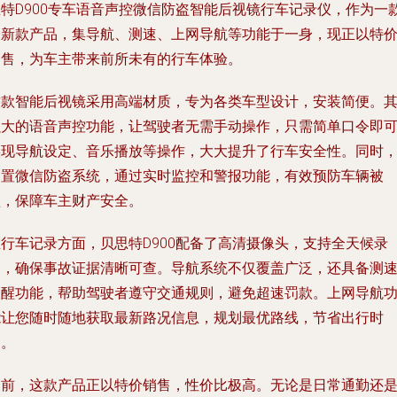
思特D900专车语音声控微信防盗智能后视镜行车记录仪，作为一
最新款产品，集导航、测速、上网导航等功能于一身，现正以特
销售，为车主带来前所未有的行车体验。
这款智能后视镜采用高端材质，专为各类车型设计，安装简便。
强大的语音声控功能，让驾驶者无需手动操作，只需简单口令即
实现导航设定、音乐播放等操作，大大提升了行车安全性。同时
内置微信防盗系统，通过实时监控和警报功能，有效预防车辆被
盗，保障车主财产安全。
在行车记录方面，贝思特D900配备了高清摄像头，支持全天候录
制，确保事故证据清晰可查。导航系统不仅覆盖广泛，还具备测
提醒功能，帮助驾驶者遵守交通规则，避免超速罚款。上网导航
能让您随时随地获取最新路况信息，规划最优路线，节省出行时
间。
目前，这款产品正以特价销售，性价比极高。无论是日常通勤还