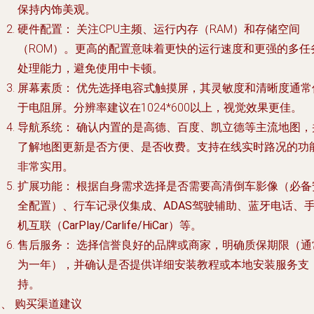
保持内饰美观。
硬件配置：
关注CPU主频、运行内存（RAM）和存储空间
（ROM）。更高的配置意味着更快的运行速度和更强的多任
处理能力，避免使用中卡顿。
屏幕素质：
优先选择电容式触摸屏，其灵敏度和清晰度通常
于电阻屏。分辨率建议在1024*600以上，视觉效果更佳。
导航系统：
确认内置的是高德、百度、凯立德等主流地图，
了解地图更新是否方便、是否收费。支持在线实时路况的功
非常实用。
扩展功能：
根据自身需求选择是否需要
高清倒车影像
（必备
全配置）、
行车记录仪集成
、
ADAS驾驶辅助
、
蓝牙电话
、
机互联（CarPlay/Carlife/HiCar）
等。
售后服务：
选择信誉良好的品牌或商家，明确质保期限（通
为一年），并确认是否提供详细安装教程或本地安装服务支
持。
、 购买渠道建议