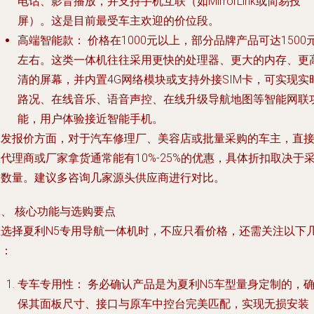
电话、影音播放，并支持手机互联（如MirrorLink或简易投
屏）。这是目前最受车主欢迎的价位段。
高端智能款：
价格在1000元以上，部分品牌产品可达1500
左右。这类一体机往往采用更快的处理器、更大的内存、更
清的屏幕，并内置4G网络模块或支持外接SIM卡，可实现实
路况、在线音乐、语音声控、在线升级导航地图等智能网联
能，用户体验接近智能手机。
批发报价
方面，对于汽车修理厂、美容店或批量采购的车主，直
代理商或厂家拿货通常能有10%-25%的优惠，具体折扣取决于
购数量。建议多咨询几家源头供应商进行对比。
、 核心功能与选购要点
在选择夏利N5专用导航一体机时，不应只看价格，还需关注以下
点：
专车专用性：
务必确认产品是为夏利N5车型量身定制的，
保其面板尺寸、接口与原车中控台完美匹配，实现无损安装