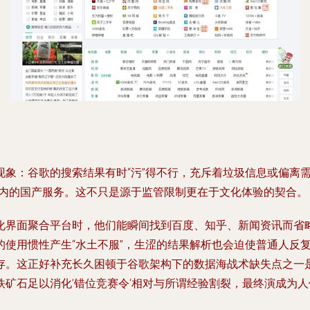
象：谷歌的搜索结果有时“污”得不行，充斥着垃圾信息或偏离需
在内的国产服务。这不只是源于监管限制更在于文化体验的契合。
化界面聚合平台时，他们能瞬间找到百度、知乎、新闻资讯而省
使用惯性产生“水土不服”，生涩的结果解析也会迫使普通人反
存。这正好补充长久困顿于谷歌架构下的数据海战术缺失点之一是
矿石足以消化’错位竞赛令‘相对与所谓经验割裂，最终演成为人们