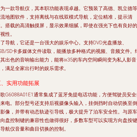
作为一款导航仪，其本职功能表现卓越。它预装了高德、凯立德
主流地图软件，支持离线与在线双模式导航，定位精准，提示清
晰。搭载的高清触摸屏，显示效果细腻，即使在强光下也有良好
可视性。
除了导航，它还是一台强大的娱乐中心。支持DVD光盘播放、
SB/SD卡多媒体文件读取，能播放多种格式的视频、音频文件。
其出色的音响输出能力，能将ix35的车内空间瞬间变为私人影音
室，满足全家出行时的娱乐需求。
五、实用功能拓展
歌G6088A01E1通常集成了蓝牙免提电话功能，方便驾驶员安全
听来电。部分型号还支持后视摄像头输入，挂倒挡时自动切换至
车影像，并带有动态轨迹引导线，极大提升了泊车安全性。与原
方向盘控制键的兼容性也做得很好，多数车型可以实现方向盘按
对导航仪音量和曲目切换的控制。