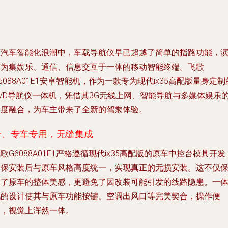
在汽车智能化浪潮中，车载导航仪早已超越了简单的指路功能，
变为集娱乐、通信、信息交互于一体的移动智能终端。飞歌
6088A01E1安卓智能机，作为一款专为现代ix35高配版量身定制
DVD导航仪一体机，凭借其3G无线上网、智能导航与多媒体娱乐
深度融合，为车主带来了全新的驾乘体验。
一、专车专用，无缝集成
歌G6088A01E1严格遵循现代ix35高配版的原车中控台模具开发
确保安装后与原车风格高度统一，实现真正的无损安装。这不仅
留了原车的整体美感，更避免了因改装可能引发的线路隐患。一
化的设计使其与原车功能按键、空调出风口等完美契合，操作便
捷，视觉上浑然一体。